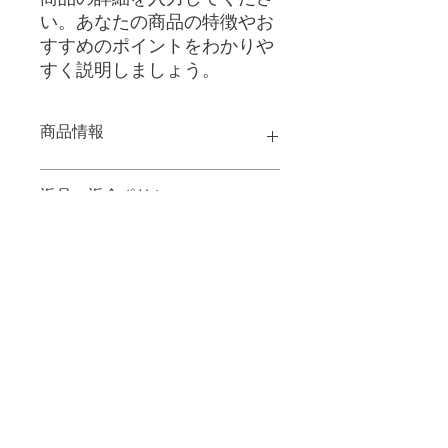
い。あなたの商品の特徴やお
すすめのポイントをわかりや
すく説明しましょう。
商品情報
商品の詳細を入力してください。サイ
返品・返金ポリシー
ズ、素材、取扱説明に加え、商品の特
徴やおすすめのポイントなどを説明し
ましょう。
返品・返金ポリシーを入力してくださ
商品の配送について
い。顧客が商品に満足しなかった場合
や、不備があった場合に行う手続きの
手順などを説明しましょう。内容を明
配送地域、料金、所要時間、梱包な
確にすることで顧客からの信頼を獲得
ど、商品の配送に関する情報を入力し
し、安心して商品を購入していただけ
てください。配送情報を明確にするこ
ます。
とで顧客からの信頼を獲得し、安心し
着物でパリ
て商品を購入していただけます。
Kimono de Paris