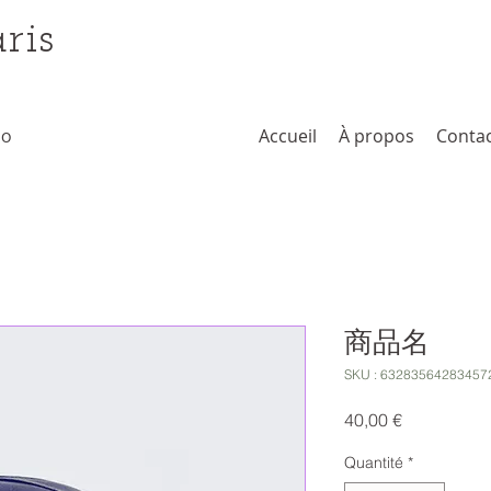
ris
no
Accueil
À propos
Conta
商品名
SKU : 63283564283457
Prix
40,00 €
Quantité
*