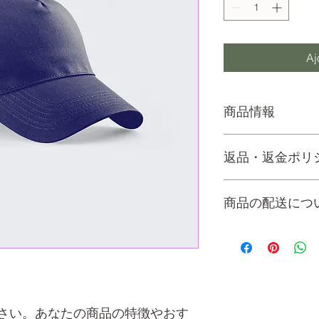
Aj
商品情報
商品の詳細を入力し
返品・返金ポリ
明に加え、商品の特
しましょう。
返品・返金ポリシー
商品の配送につ
満足しなかった場合
の手順などを説明し
顧客からの信頼を獲
配送地域、料金、所
だけます。
する情報を入力して
とで顧客からの信頼
いただけます。
さい。あなたの商品の特徴やおす